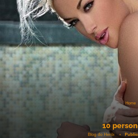
Home
10 person
Blog do Herói
Publi