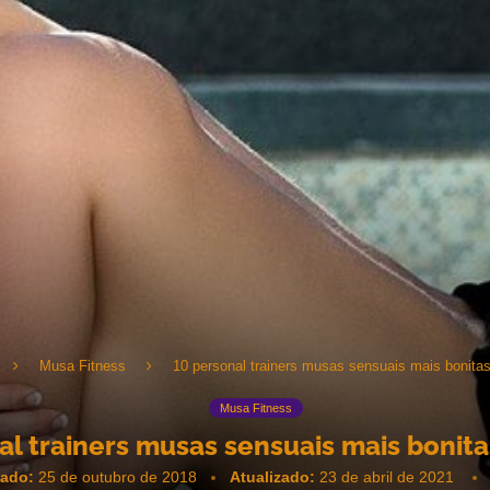
Musa Fitness
10 personal trainers musas sensuais mais bonita
Musa Fitness
al trainers musas sensuais mais boni
cado:
25 de outubro de 2018
Atualizado:
23 de abril de 2021