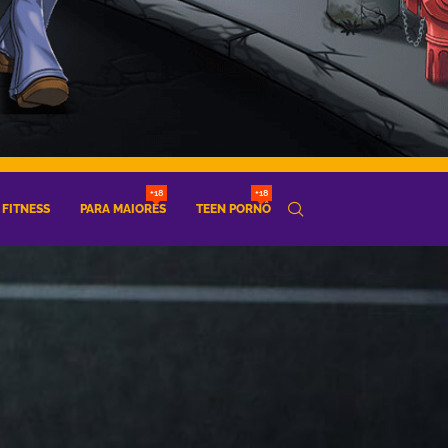
+18
+18
FITNESS
PARA MAIORES
TEEN PORNÔ