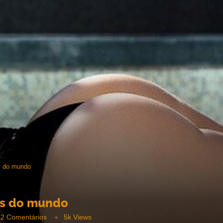
s do mundo
tas do mundo
2 Comentários
5k
Views