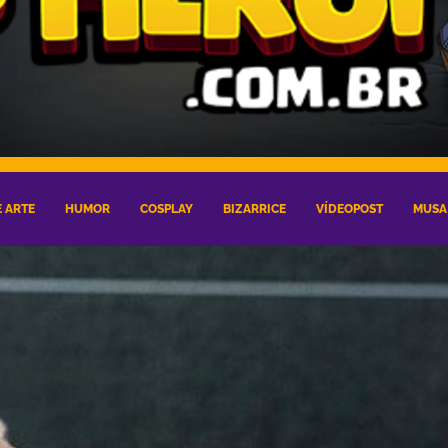
 ARTE
HUMOR
COSPLAY
BIZARRICE
VÍDEOPOST
MUSA 