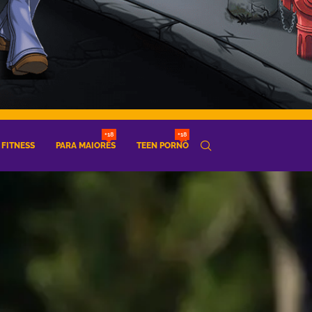
+18
+18
FITNESS
PARA MAIORES
TEEN PORNÔ