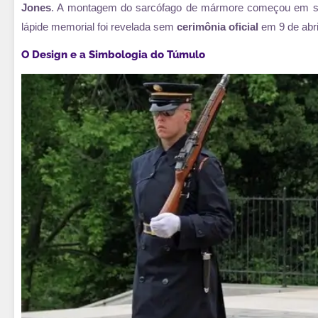
Jones
. A montagem do sarcófago de mármore começou em s
lápide memorial foi revelada sem
cerimônia oficial
em 9 de abri
O Design e a Simbologia do Túmulo