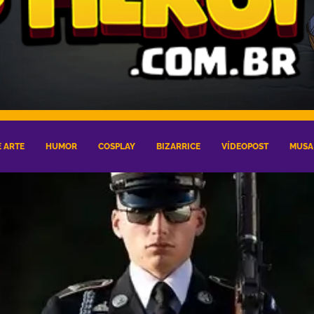
 ARTE
HUMOR
COSPLAY
BIZARRICE
VÍDEOPOST
MUSA 