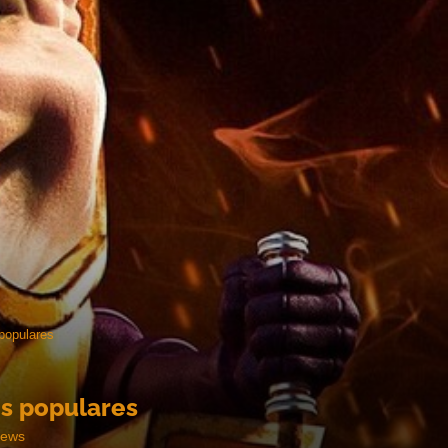
 populares
ns populares
iews