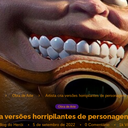
Obra de Arte
Artista cria versões horripilantes de personagens
Obra de Arte
ria versões horripilantes de personage
Blog do Herói
5 de setembro de 2022
0 Comentário
1k
V