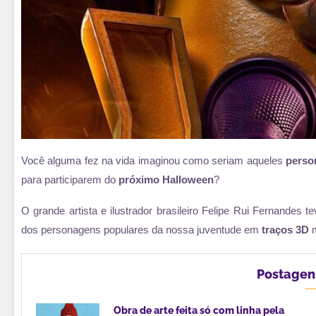
Você alguma fez na vida imaginou como seriam aqueles
perso
para participarem do
próximo Halloween
?
O grande artista e ilustrador brasileiro Felipe Rui Fernandes t
dos personagens populares da nossa juventude em
traços 3D
m
Postagen
Obra de arte feita só com linha pela