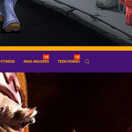
+18
+18
FITNESS
PARA MAIORES
TEEN PORNÔ