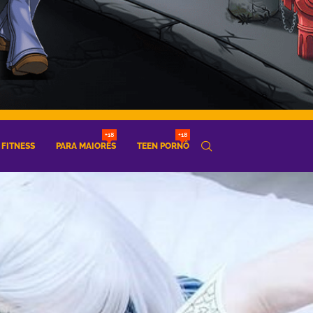
+18
+18
FITNESS
PARA MAIORES
TEEN PORNÔ