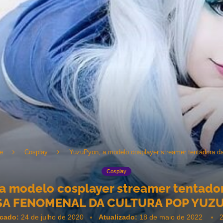
e
Cosplay
YuzuPyon, a modelo cosplayer streamer tentadora da
Cosplay
a modelo cosplayer streamer tentador
A FENOMENAL DA CULTURA POP YUZ
icado:
24 de julho de 2020
Atualizado:
18 de maio de 2022