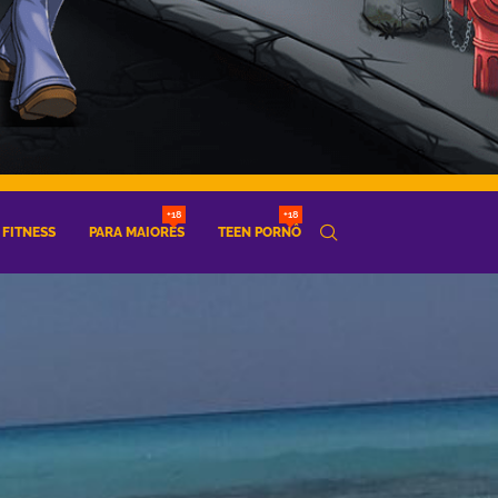
+18
+18
FITNESS
PARA MAIORES
TEEN PORNÔ