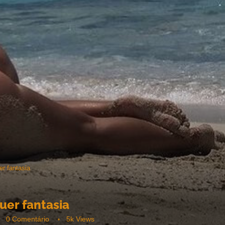
er fantasia
uer fantasia
0 Comentário
5k
Views