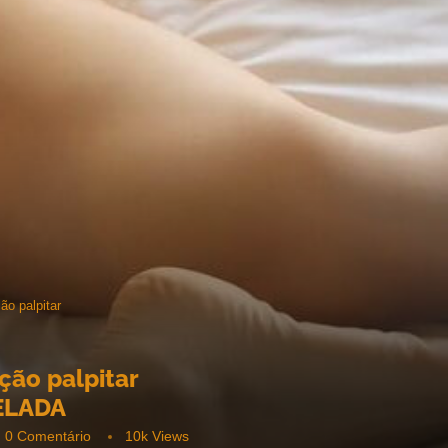
ão palpitar
ção palpitar
ELADA
0 Comentário
10k
Views