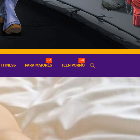
+18
+18
FITNESS
PARA MAIORES
TEEN PORNÔ