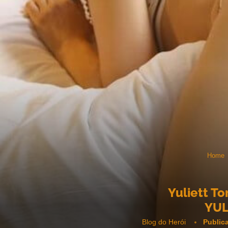
Home
Yuliett To
YUL
Blog do Herói
Public