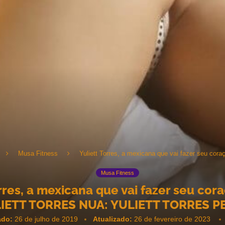
Musa Fitness
Yuliett Torres, a mexicana que vai fazer seu coraç
Musa Fitness
rres, a mexicana que vai fazer seu cora
IETT TORRES NUA: YULIETT TORRES P
ado:
26 de julho de 2019
Atualizado:
26 de fevereiro de 2023