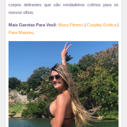
corpos delirantes que são verdadeiros colírios para os
nossos olhos.
Mais Garotas Para Você
:
Musa Fitness
|
Cosplay Erótica
|
Para Maiores
.