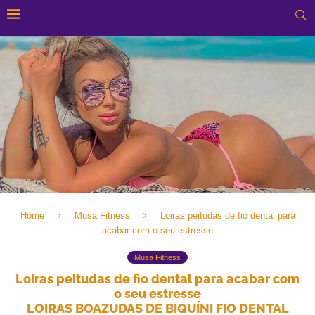
Home
Musa Fitness
Loiras peitudas de fio dental para
acabar com o seu estresse
Musa Fitness
Loiras peitudas de fio dental para acabar com
o seu estresse
LOIRAS BOAZUDAS DE BIQUÍNI FIO DENTAL