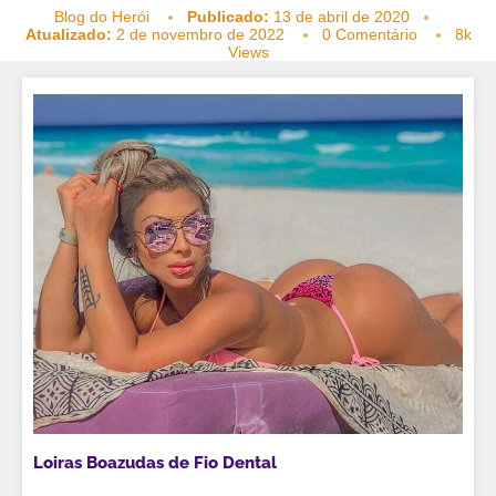
Blog do Herói
Publicado:
13 de abril de 2020
Atualizado:
2 de novembro de 2022
0 Comentário
8k
Views
Loiras Boazudas de Fio Dental