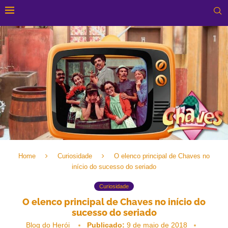
Home
Curiosidade
O elenco principal de Chaves no
início do sucesso do seriado
Curiosidade
O elenco principal de Chaves no início do
sucesso do seriado
Blog do Herói
Publicado:
9 de maio de 2018